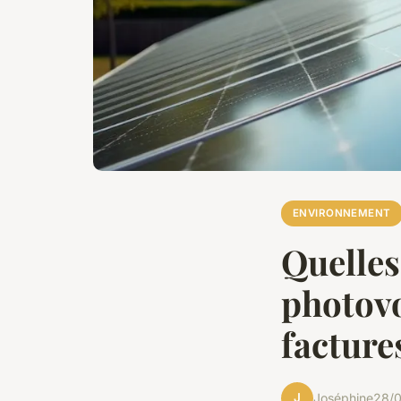
ENVIRONNEMENT
Quelles
photovo
facture
J
Joséphine
28/