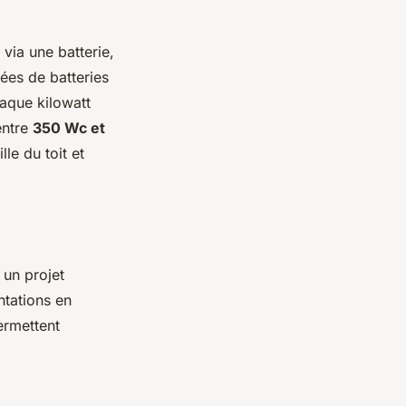
 via une batterie,
ées de batteries
aque kilowatt
entre
350 Wc et
lle du toit et
 un projet
ntations en
ermettent