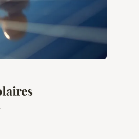
laires
s