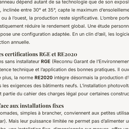
 panneau dépend autant de sa technologie que de son exposit
d, inclinée entre 30° et 35°, capte le maximum d’ensoleillem
 ou à l’ouest, la production reste significative. L’ombre po
rastiquement réduire le rendement global. Une étude personn
pose une configuration adaptée. En un clin d’œil, les logici
ction annuelle.
s certifications RGE et RE2020
s sans installateur
RGE
(Reconnu Garant de l’Environnement
ence technique et l’application des bonnes pratiques. Il ouv
De plus, la norme
RE2020
intègre désormais la production d’
 les exigences des bâtiments neufs. L’installation photovolt
it partie du cahier des charges légal pour certaines construc
ace aux installations fixes
nomades, simples à brancher, conviennent aux petites utilisa
ar). Mais leur puissance limitée ne permet pas d’alimenter 
he, une installation fixe, dimensionnée sur mesure, offre un