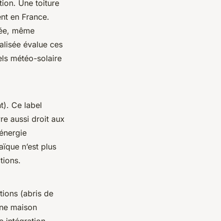
ion. Une toiture
ent en France.
rtée, même
alisée évalue ces
els météo-solaire
). Ce label
re aussi droit aux
énergie
aïque n’est plus
tions.
tions (abris de
une maison
e intégration