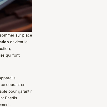
onsommer sur place
tion
devient le
ction,
es qui font
appareils
r ce courant en
able pour garantir
ent Enedis
lement.