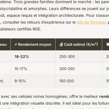
système. Trois grandes familles dominent le marché : les pa
olycristallins et amorphes. Leurs différences se jouent sur p
t, espace requis et intégration architecturale. Pour s’assure
e, consulter les retours d’expérience sur le
site de Arrivelec
p
tallateurs certifiés RGE.
neau
⚡ Rendement moyen
💰 Coût estimé (€/m²)

18-22%
250-300
2
15-17%
200-250
2
n)
8-10%
150-200
1
, avec ses cellules noires homogènes, offre le meilleur
rend
 une intégration visuelle discrète. Il est idéal pour les toitu