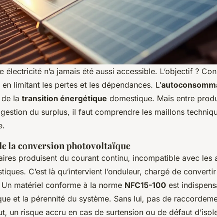
e électricité n’a jamais été aussi accessible. L’objectif ? C
 en limitant les pertes et les dépendances. L’
autoconsomma
 de la
transition énergétique
domestique. Mais entre produ
estion du surplus, il faut comprendre les maillons techniqu
e.
 de la conversion photovoltaïque
ires produisent du courant continu, incompatible avec les 
iques. C’est là qu’intervient l’onduleur, chargé de converti
f. Un matériel conforme à la norme
NFC15-100
est indispens
rique et la pérennité du système. Sans lui, pas de raccordem
out, un risque accru en cas de surtension ou de défaut d’iso