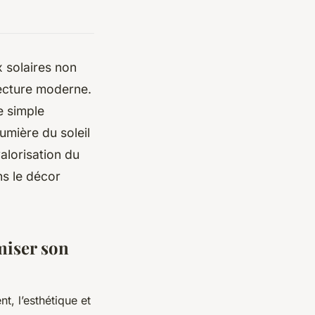
x solaires non
ecture moderne.
e simple
mière du soleil
alorisation du
ns le décor
miser son
t, l’esthétique et