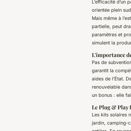
L’efficacité d’un
orientée plein su
Mais même à l’est
partielle, peut d
paramètres et pro
simulent la produ
L'importance de
Pas de subvention
garantit la compét
aides de l’État. 
renouvelable dans
un bonus : elle fa
Le Plug & Play f
Les kits solaires 
jardin, camping-c
entière. En revanc