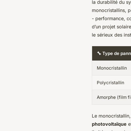
la durabilité du 
monocristallins, p
- performance, coû
d’un projet solair
le sérieux des ins
🔧 Type de pan
Monocristallin
Polycristallin
Amorphe (film fi
Le monocristallin
photovoltaïque
et