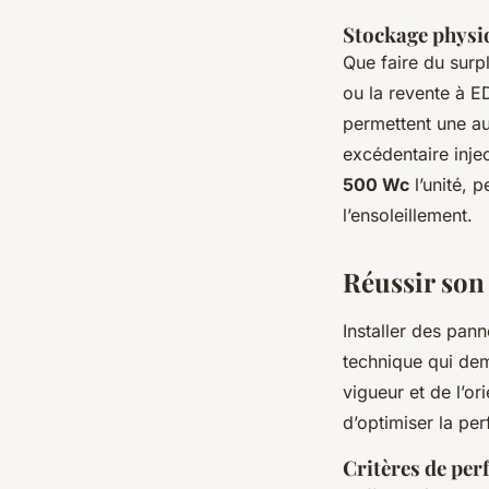
Stockage physiq
Que faire du surpl
ou la revente à E
permettent une au
excédentaire inje
500 Wc
l’unité, p
l’ensoleillement.
Réussir son 
Installer des pann
technique qui dem
vigueur et de l’or
d’optimiser la pe
Critères de pe