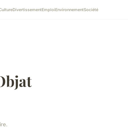
Culture
Divertissement
Emploi
Environnement
Société
Objat
ire.