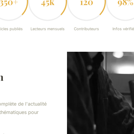
350+
45k
120
98%
icles publiés
Lecteurs mensuels
Contributeurs
Infos vérifi
n
plète de l'actualité
 thématiques pour