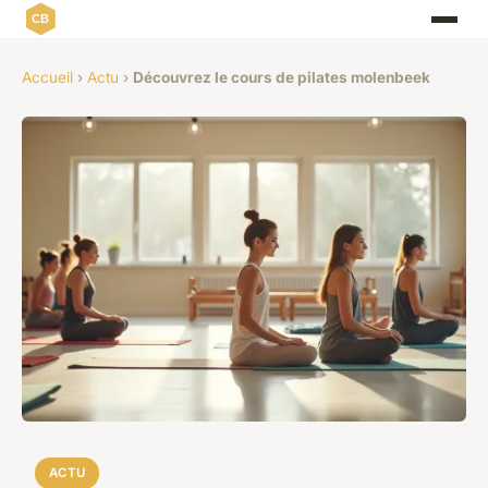
Accueil
›
Actu
›
Découvrez le cours de pilates molenbeek
ACTU