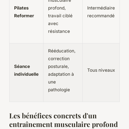
musculaire
Pilates
profond,
Intermédiaire
1 
Reformer
travail ciblé
recommandé
fo
avec
résistance
Rééducation,
correction
1
Séance
posturale,
fo
Tous niveaux
individuelle
adaptation à
ou
une
pr
pathologie
Les bénéfices concrets d'un
entraînement musculaire profond